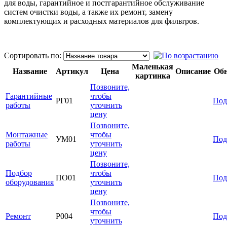
для воды, гарантийное и постгарантийное обслуживание
систем очистки воды, а также их ремонт, замену
комплектующих и расходных материалов для фильтров.
Сортировать по:
Маленькая
Название
Артикул
Цена
Описание
Об
картинка
Позвоните,
Гарантийные
чтобы
РГ01
Под
работы
уточнить
цену
Позвоните,
Монтажные
чтобы
УМ01
Под
работы
уточнить
цену
Позвоните,
Подбор
чтобы
ПО01
Под
оборудования
уточнить
цену
Позвоните,
чтобы
Ремонт
Р004
Под
уточнить