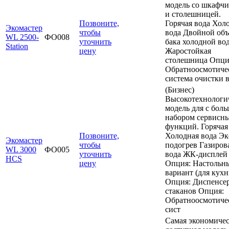
модель со шкафч
и столешницей.
Позвоните,
Горячая вода Хол
Экомастер
чтобы
вода Двойной об
WL 2500-
ФО008
уточнить
бака холодной во
Station
цену
Жаростойкая
столешница Опци
Обратноосмотиче
система очистки 
(Бизнес)
Высокотехнологи
модель для с бол
набором сервисн
функций. Горячая
Позвоните,
Холодная вода Эк
Экомастер
чтобы
подогрев Газиров
WL 3000
ФО005
уточнить
вода ЖК-дисплей
HCS
цену
Опция: Настольн
вариант (для кухн
Опция: Диспенсе
стаканов Опция:
Обратноосмотиче
сист
Самая экономиче