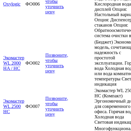
чтобы
Oxylogic
ФО006
Кислородная вод
уточнить
дисплей Опция:
цену
Настольный вари
Опция: Диспенсе
стаканов Опция:
Обратноосмотиче
система очистки 
(Бюджет) Эконом
модель, сочетающ
надежность с
Позвоните,
Экомастер
простотой
чтобы
WL 2000
ФО002
эксплуатации. Го
уточнить
HA / HC
вода Холодная во
цену
или вода комнатн
температуры Свет
индикация
Экомастер WL 25
HC (Компакт)
Позвоните,
Экомастер
Эргономичный д
чтобы
WL 2500
ФО007
для современного
уточнить
HC
офиса. Горячая во
цену
Холодная вода
Световая индика
Многофункциона