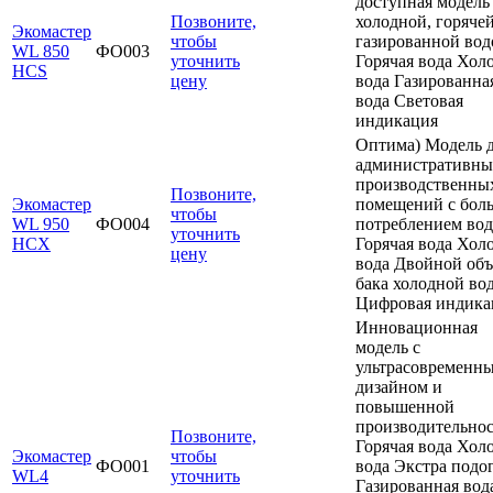
доступная модель
Позвоните,
холодной, горяче
Экомастер
чтобы
газированной вод
WL 850
ФО003
уточнить
Горячая вода Хол
HCS
цену
вода Газированна
вода Световая
индикация
Оптима) Модель 
административны
производственны
Позвоните,
Экомастер
помещений с бол
чтобы
WL 950
ФО004
потреблением вод
уточнить
HCX
Горячая вода Хол
цену
вода Двойной об
бака холодной во
Цифровая индика
Инновационная
модель с
ультрасовременн
дизайном и
повышенной
производительно
Позвоните,
Горячая вода Хол
Экомастер
чтобы
ФО001
вода Экстра подо
WL4
уточнить
Газированная вод