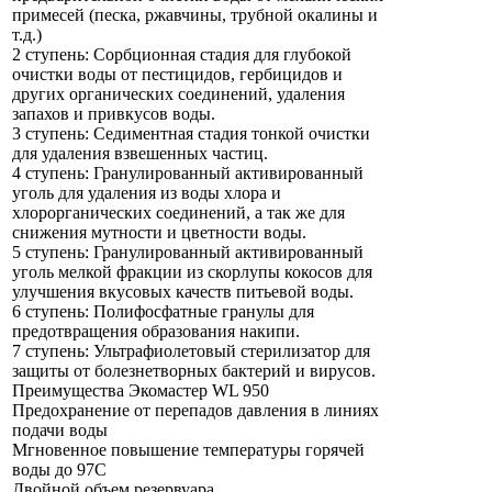
примесей (песка, ржавчины, трубной окалины и
т.д.)
2 ступень: Сорбционная стадия для глубокой
очистки воды от пестицидов, гербицидов и
других органических соединений, удаления
запахов и привкусов воды.
3 ступень: Седиментная стадия тонкой очистки
для удаления взвешенных частиц.
4 ступень: Гранулированный активированный
уголь для удаления из воды хлора и
хлорорганических соединений, а так же для
снижения мутности и цветности воды.
5 ступень: Гранулированный активированный
уголь мелкой фракции из скорлупы кокосов для
улучшения вкусовых качеств питьевой воды.
6 ступень: Полифосфатные гранулы для
предотвращения образования накипи.
7 ступень: Ультрафиолетовый стерилизатор для
защиты от болезнетворных бактерий и вирусов.
Преимущества Экомастер WL 950
Предохранение от перепадов давления в линиях
подачи воды
Мгновенное повышение температуры горячей
воды до 97С
Двойной объем резервуара